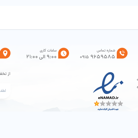
شماره تماس
ساعات کاری
9659585
9:00 الی 21:00
0915
از تخف