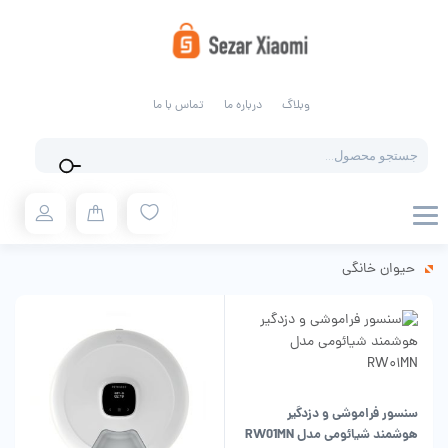
وبلاگ
درباره ما
تماس با ما
Products
search
حیوان خانگی
سنسور فراموشی و دزدگیر
هوشمند شیائومی مدل RW01MN