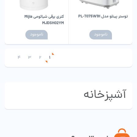
توستر پینلو مدل PL-T075W1H
کتری برقی شیائومی Mijia
MJDSH02YM
ناموجود
ناموجود
4
3
2
1
آشپزخانه