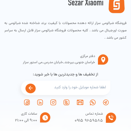
فروشگاه شیائومی سزار ارائه دهنده محصولات با کیفیت برند شناخته شده شیائومی به
صورت اورجینال می باشد . کلیه محصولات فروشگاه شیائومی سزار قابل ارسال به سراسر
کشور می باشد .
دفتر مرکزی
خراسان جنوبی_بیرجند_خیابان مدرس_می استور سزار
از تخفیف ها و جدیدترین ها با خبر شوید:
شماره تماس
ساعات کاری
0915
9:00 الی 21:00
9659585