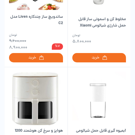
ساندویچ ساز چندکاره Liven مدل
مخلوط کن و اسموتی ساز قابل
C2
حمل شارژی شیائومی Xiaomi
Zhenmi ZMGZ-j5
تومان
تومان
۹,۶۰۰,۰۰۰
۵,۸۰۰,۰۰۰
%۷
۸,۹۰۰,۰۰۰
خرید
خرید
آبمیوه گیری قابل حمل شیائومی
هواپز و سرخ کن هوشمند 1200