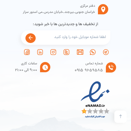
دفتر مرکزی
خراسان جنوبی_بیرجند_خیابان مدرس_می استور سزار
ظاهر آن بسیار زیبا، ساده و شیک است. لوگو “LAVIDA” است که در اسپانیایی به
معنای زندگی است. امیدواریم مشتریانی که این محصول را خریداری می کنند
از تخفیف ها و جدیدترین ها با خبر شوید:
زندگی زیبایی داشته باشند.
شماره تماس
ساعات کاری
0915
9:00 الی 21:00
9659585