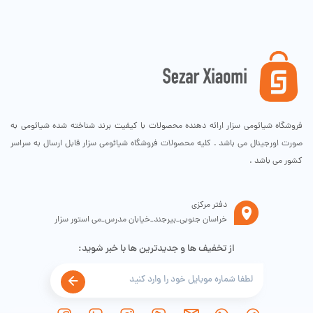
فروشگاه شیائومی سزار ارائه دهنده محصولات با کیفیت برند شناخته شده شیائومی به
صورت اورجینال می باشد . کلیه محصولات فروشگاه شیائومی سزار قابل ارسال به سراسر
کشور می باشد .
شکل پایه به صورت مثلثی کلاسیک است، سوراخ هایی برای خروج بخار در سراسر
سطح وجود دارد. حداکثر دمای گرمایش به 200 درجه سانتیگراد می رسد و به
دفتر مرکزی
لطف وجود اسپری یونیزان، می توان مقاومت پارچه را حفظ کرد و آسیب کمتری به
خراسان جنوبی_بیرجند_خیابان مدرس_می استور سزار
آن وارد کرد.
از تخفیف ها و جدیدترین ها با خبر شوید:
ایستگاه شارژ جدا شونده
اتو شارژی شیائومی YD 012V به ایستگاه شارژ قابل جدا شدن مجهز شده است.
کاربر می تواند با آن یا بدون آن اتو کند. در حالت اول می توان سیم شارژ را