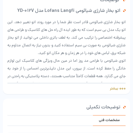
توضیحات
اتو بخار شارژی شیائومی Lofans Langfi مدل YD-012V
اتو بخار شارژی شیائومی قادر است نظر شما را در مورد روند اتو تغییر دهد. این
اتو یک مدل بی سیم است که به طور ایده آل راه حل های کلاسیک و طراحی های
پیشرفته اختصاصی را ترکیب می کند. به لطف باتری داخلی می توانید از اتو بخار
شارژی شیائومی به صورت بی سیم استفاده کنید و بدون نیاز به اتصال مداوم به
شبکه برق، لباس های خود را در هر زمان و هر مکان اتو کنید.
اتوی شیائومی با طراحی مد روز اما در عین حال ویژگی های کلاسیک این لوازم
خانگی را حفظ کرده است. از بیرون، این مدل دلپذیرترین احساس را از خود به
جای می گذارد. همه قطعات کاملاً متناسب هستند، دسته پلاستیکی به راحتی در
دست قرار می گیرد و هنگام اتو کشیدن نمی لغزد. وزن آن فقط 600 گرم می
بیشتر
باشد، بنابراین هنگام استفاده خسته نمی شوید.
برای کنترل سطح آب در مخزن بخار، بخشی از بدنه از پلاستیک نیمه شفاف
توضیحات تکمیلی
ساخته شده است. حجم مخزن 280 میلی لیتر است، بنابراین کاربر مجبور نیست
هنگام اتو کردن مرتباً آب اضافه کند. به منظور جلوگیری از ایجاد پلاک در کف
مشخصات فنی
اتوی بی سیم شیائومی Lofans، تولید کننده توصیه می کند آب فیلتر شده یا
جوشانده ریخته شود.