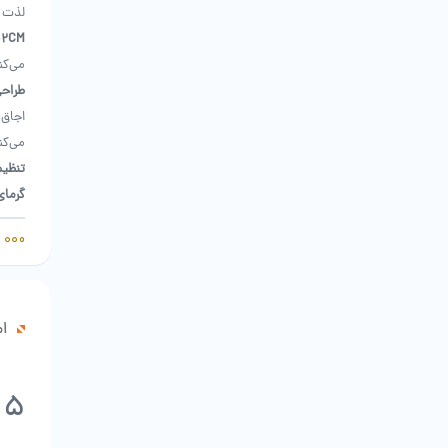
لذت م
02CM
می‌کن
طراح
می‌کن
تنظی
گرمای
روی
پی
ابعاد اجاق ه
غذا ر
Xiaomi یک حلقه سیلسکونی تعبیه شده که به همراهی سطح ضد لغزش اجاق از افتاد
المنت
ام
برای
س
5
سنسور
اجاق بر