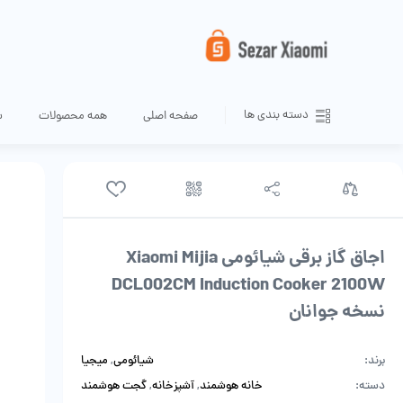
دسته بندی ها
صفحه اصلی
همه محصولات
س
اجاق گاز برقی شیائومی Xiaomi Mijia
DCL002CM Induction Cooker 2100W
نسخه جوانان
برند:
شیائومی
,
میجیا
دسته:
خانه هوشمند
,
آشپزخانه
,
گجت هوشمند