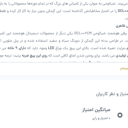
ی‌برند. شیائومی به عنوان یکی از کمپانی های بزرگ که در تمام حوزه‌ها محصولاتی را به بازا
DCL0
را در اختیار مخاطبانش گذاشته است. این گرمکن بدون نیاز به گاز کار کرده و فقط 
د.
ی ظاهری
اجاق برقی هوشمند شیائومی DCL002CM یکی دیگر از محصولات دیجیتال 
د. در طراحی بدنه این گرمکن از دورنگ سیاه و سفید استفاده شده و در پنل جلویی آ
م
حرارت تعبیه شده است. بالای این پیچ یک چراغ
LED
وجود دارد که
دارای 9 خانه
می ب
 تولیدی
می باشد. برای روشن شدن اجاق کافی است که
روی این پیچ ضربه
بزنید؛ درجه مور
چ ضربه زده و چند ثانیه نگه دارید
تا اجاق شیائومی خاموش شود.
بیشتر
وشمند Xiaomi Mijia DCL002CM برابر با
280x265x75 میلی متر
بوده و حدود
2 کیلوگرم
وی آن قرار می‌گیرد از
ABS
و
ضد لغزش
است و به راحتی قابل شست و شو خواهد بود. علا
ن و تکان خوردن ظروف روی اجاق جلوگیری می‌کند.
ی که در مرکز اجاق نصب شده در تماس مستقیم با کف ظرف (یا قابلمه‌ای که رو ی گاز قرار 
تیاز و نظر کاربران
0
فر
مناسب باشد.
میانگین امتیاز
/
 دمای بیش از حد
0 امتیاز و رای
قی شیائومی میجیا DCL002CM دارای
سنسور تشخیص دمای بیش از حد
می باشد. این