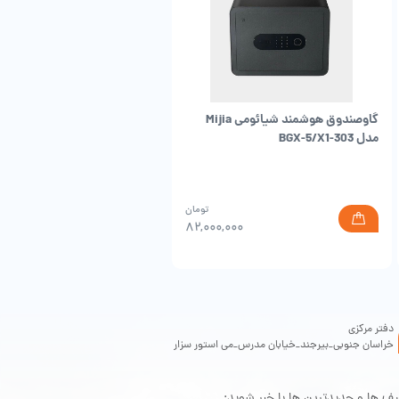
ن می شود.
گاوصندوق هوشمند شیائومی Mijia
قهوه‌ساز کپسولی شیائومی S1 |
مدل BGX-5/X1-303
اسپرسوساز Mijia
مت
مت
تومان
ی:
ی:
۰۰۰
۸۲,۰۰۰,۰۰۰
۲۰,۱۵۰تومان.
۲۱,۸۰۰,۰۰۰تومان
.
دفتر مرکزی
خراسان جنوبی_بیرجند_خیابان مدرس_می استور سزار
یف ها و جدیدترین ها با خبر شوید: