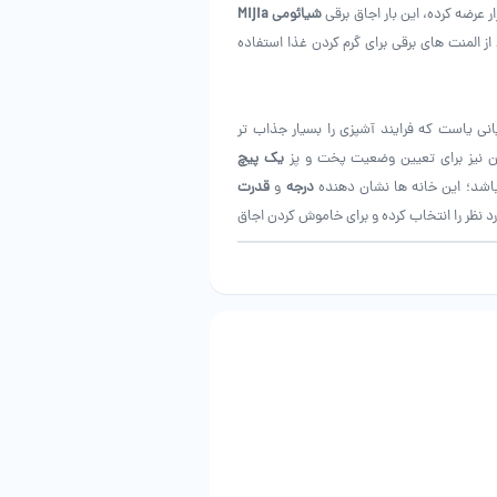
ر عرضه کرده، این بار اجاق برقی
شیائومی Mijia
از المنت های برقی برای گرم کردن غذا استفاده
هوشمند این کمپانی یاست که فرایند آشپزی را بسیار جذاب تر
ن نیز برای تعیین وضعیت پخت و پز
یک پیچ
اشد؛ این خانه ها نشان دهنده
درجه
و
قدرت
د نظر را انتخاب کرده و برای خاموش کردن اجاق
وزن د ارد. جنس قسمت سیاه که ظرف
وه بر آن، در لبه های اجاق هوشمند المنتی
می‌گیرد) قرار دارد و به درستی می‌تواند دمای
وارده به غذا را کنترل کند. در کنار تمام این‌ها طراحی قابل حمل و جمع و جور اجاق هوشمند شیاوومی DCL002CM سبب شده تا این گاز کاملا
 سنسور در زمانی که
دما بیش از حد بالا رفته