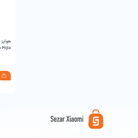
فن
در دا
Mijia مدل MKX01M