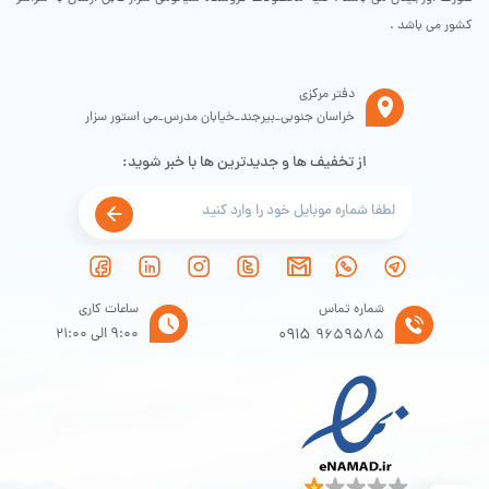
کشور می باشد .
دفتر مرکزی
خراسان جنوبی_بیرجند_خیابان مدرس_می استور سزار
از تخفیف ها و جدیدترین ها با خبر شوید:
شماره تماس
ساعات کاری
0915
9:00 الی 21:00
9659585