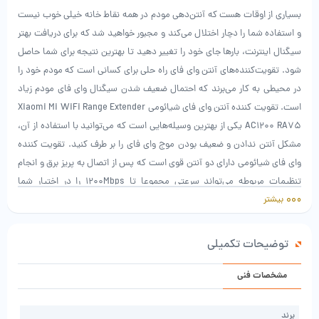
بسیاری از اوقات هست که آنتن‌دهی مودم در همه نقاط خانه خیلی خوب نیست
و استفاده شما را دچار اختلال می‌کند و مجبور خواهید شد که برای دریافت بهتر
سیگنال اینترنت، بارها جای خود را تغییر دهید تا بهترین نتیجه برای شما حاصل
شود. تقویت‌کننده‌های آنتن وای فای راه حلی برای کسانی است که مودم خود را
در محیطی به کار می‌برند که احتمال ضعیف شدن سیگنال وای فای مودم زیاد
است. تقویت کننده آنتن وای فای شیائومی Xiaomi Mi WiFi Range Extender
AC1200 RA75 یکی از بهترین وسیله‌هایی است که می‌توانید با استفاده از آن،
مشکل آنتن ندادن و ضعیف بودن موج وای فای را بر طرف کنید. تقویت کننده
وای فای شیائومی دارای دو آنتن قوی است که پس از اتصال به پریز برق و انجام
تنظیمات مربوطه می‌تواند سرعتی مجموعا تا 1200Mbps را در اختیار شما
بیشتر
بگذارد. از این قابلیت‌های دیگر این دستگاه، امکان اتصال مستقیم دستگاه‌هایی
مانند تلویزیون، کنسول بازی و… به شکل مستقیم به خود تقویت کننده است.
روی بدنه (قسمت زیرین) دستگاه یک پورت Ethernet قرار داده شده است که
توضیحات تکمیلی
می‌توانید با اتصال دستگاه‌های نام برده شده به آن، مستقیما از اینترنت استفاده
کنید. این تنها قابلیت تقویت کننده نیست. اگر مودم شما آنتن نداشت،
مشخصات فنی
می‌توانید با استفاده از کابل شبکه و اتصال آن به مودم، به اینترنت و وای فای
دسترسی پیدا کنید. کابل شبکه را از مودم به دستگاه تقویت کننده متصل کنید و
برند