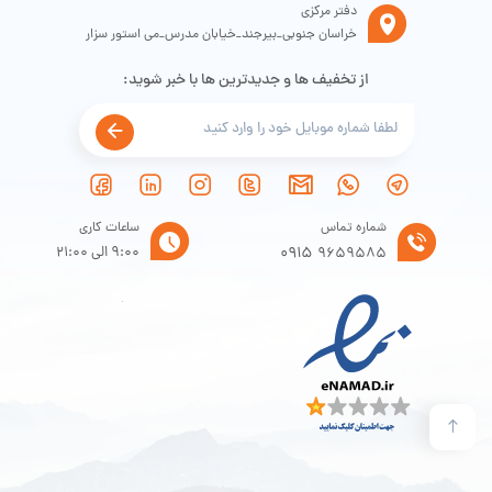
دفتر مرکزی
خراسان جنوبی_بیرجند_خیابان مدرس_می استور سزار
از تخفیف ها و جدیدترین ها با خبر شوید:
لایه سوم
مته شارژی 1 عدد
پایه شارژر 1 عدد
شماره تماس
ساعات کاری
آداپتور برق 1 عدد
0915
9:00 الی 21:00
9659585
کیت بیت، 1 مجموعه