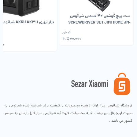
آچار 8 اینچی قابل تنظیم، 1 عدد
ست پیچ گوشتی 42 قسمتی شیائومی
انبر بینی بلند 1 عدد
تراز لیزری AKKU AK311 شیائومی
SCREWDRIVER SET JIMI HOME JM-
چاقوی کاربردی، 1 عدد
GNT60, 42 PCS
تومان
مجموعه پیچ و لنگر پلاستیکی دیوار خشک 1p
۴,۵۰۰,۰۰۰
۰۰
فروشگاه شیائومی سزار ارائه دهنده محصولات با کیفیت برند شناخته شده شیائومی به
صورت اورجینال می باشد . کلیه محصولات فروشگاه شیائومی سزار قابل ارسال به سراسر
کشور می باشد .