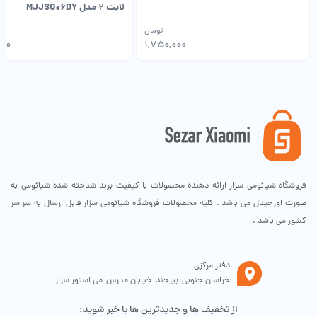
لایت 2 مدل MJJSQ06DY
تومان
۰۰۰
۱,۷۵۰,۰۰۰
می توانید تمام شب را با رطوبت ساز روشن بخوابید. جالب است بدانید که
قسمت های اصلی مخزن و بدنه آب از مواد حاوی یون های نقره ساخته شده
فروشگاه شیائومی سزار ارائه دهنده محصولات با کیفیت برند شناخته شده شیائومی به
است.
صورت اورجینال می باشد . کلیه محصولات فروشگاه شیائومی سزار قابل ارسال به سراسر
مواد ضد باکتری به طور موثر رشد E. coli و Staphylococcus aureus را کاهش
کشور می باشد .
می دهد و میزان اثر ضد باکتری می تواند به 99٪ برسد.
دفتر مرکزی
خراسان جنوبی_بیرجند_خیابان مدرس_می استور سزار
از تخفیف ها و جدیدترین ها با خبر شوید: