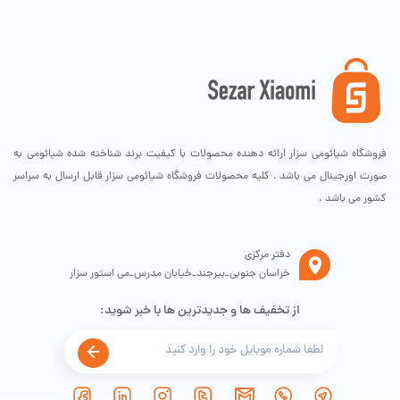
هنگام انجام فعالیت‌های سنگین می‌تواند کاربرد بالایی داشته باشد. همچنین اگر
در شرایط غیر از خواب سطح اکسیژن خون پایینی داشته باشید، به شما هشدار
داده می شود.
اپلیکیشن
برای اتصال این ساعت هوشمند میبرو C2 به تلفن همراه خود باید اپلیکیشن
ساخته شده توسط شیائومی را نصب کنید. این اپلیکیشن با نام MiBro Fit APP
در اپ استور اپل و پلی استور اندروید در دسترس است. همه پایش‌ها و
فروشگاه شیائومی سزار ارائه دهنده محصولات با کیفیت برند شناخته شده شیائومی به
آنالیزهایی که توسط ساعت انجام می‌شود در این اپلیکیشن به صورت کامل
صورت اورجینال می باشد . کلیه محصولات فروشگاه شیائومی سزار قابل ارسال به سراسر
نمایش داده شده و تحلیل کاملی از شرایط فیزیکی کاربر ارائه می‌کند.
کشور می باشد .
باتری
ساعت هوشمند Xiaomi Mibro C2 دارای باتری 270 میلی آمپر ساعتی بوده که
دفتر مرکزی
با استفاده معمولی 5 تا 7 روز باتری نگه خواهد داشت و در حالت استندبای تا
خراسان جنوبی_بیرجند_خیابان مدرس_می استور سزار
30 روز دوام خواهد آورد. مدت زمان لازم برای کامل شدن شارژ باتری حدود 2
ساعت بوده و به کمک شارژر مگنتی داخل بسته بندی انجام می‌شود.
از تخفیف ها و جدیدترین ها با خبر شوید:
سازگاری و بلوتوث نسخه 5.0
ساعت شیائومی Mibro C2 با اندروید 5 به بالا و آی او اس (IOS) 10 به بالا و
پشتیبانی کرده و با آن سازگار است. بعلاوه نسخه بلوتوث این محصول 5.0 می
باشد. اگر گوشی شما نیز بلوتوث 5.0 داشته باشد باعث اتصال بهتر و پایدارتر