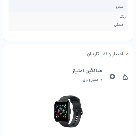
رزولوشن صفحه نمایش این ساعت هوشمند 280×240 پیکسل بوده که دارای
میبرو
کیفیت قابل قبولی است. محافظ 2.5 بعدی برای صفحه نمایشی ساعت هوشمند
رنگ
میبرو C2 در نظر گرفته شده است، دارای یک تکنولوژی ویژه بوده که پوشش
مشکی
خاصی را برای صفحه ساعت ایجاد می کند. این پوشش می تواند به خوبی از
صفحه ساعت در برابر خط و خش محافظت کرده و مقاومت آن را بیشتر کند.
بدنه ساعت شیائومی Mibro C2 از جنس پلاستیک مقاوم PC بوده و در کنار بند
سیلیکونی ظاهری زیبا و کلاسیک دارد. در قسمت سمت راست یک کلید قرار
امتیاز و نظر کاربران
گرفته که برای روشن یا خاموش کردن ساعت و صفحه نمایش استفاده می شود.
بند ساعت هوشمند Xiaomi Mibro C2 از نوع 20 میلی متری و قابل تعویض
0
میانگین امتیاز
5
است. این بند از جنس سیلیکون بوده و علاوه بر زیبایی و کیفیت بالا از تعریق و
/
0 امتیاز و رای
حساسیت نیز جلوگیری می کند. قفل بند مانند اکثر بندهایی که همراه ساعت
ارائه می‌شوند از نوع سگکی می‌باشد. جدا کردن بند از ساعت بسیار ساده بوده و
به کمک پین‌های مخصوص انجام می‌شود. .
واچ فیس های متنوع
ساعت هوشمند میبرو C2 دارای واچ فیس‌های متنوعی می باشدکه می‌توانید
متناسب با علایق خود آن‌ها را انتخاب کنید.
20 حالت کلی ورزشی و مقاومت در برابر آب