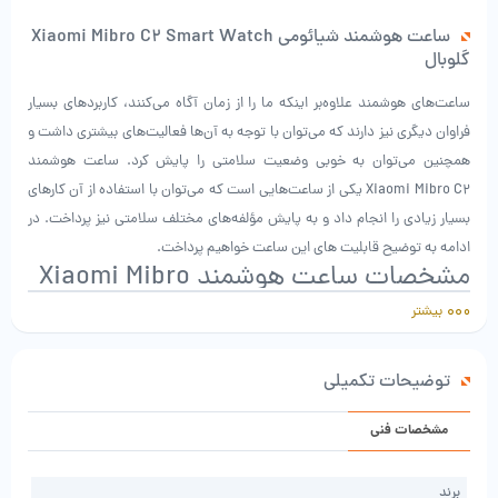
ساعت هوشمند شیائومی Xiaomi Mibro C2 Smart Watch
گلوبال
ساعت‌های هوشمند علاوه‌بر اینکه ما را از زمان آگاه می‌کنند، کاربردهای بسیار
فراوان دیگری نیز دارند که می‌توان با توجه به آن‌ها فعالیت‌های بیشتری داشت و
همچنین می‌توان به خوبی وضعیت سلامتی را پایش کرد. ساعت هوشمند
Xiaomi Mibro C2 یکی از ساعت‌هایی است که می‌توان با استفاده از آن کارهای
بسیار زیادی را انجام داد و به پایش مؤلفه‌های مختلف سلامتی نیز پرداخت. در
ادامه به توضیح قابلیت های این ساعت خواهیم پرداخت.
مشخصات ساعت هوشمند Xiaomi Mibro
C2
بیشتر
ساعت شیائومی Mibro C2 با صفحه نمایش TFT و 1.69 اینچی مستطیلی دارای
ابعادی برابر با 45*35.3*11.2 میلی متر وزن ساعت (بدون بند) حدود 34 گرم
توضیحات تکمیلی
است. از آنجایی که بسیاری از افراد برای نظارت بر خوابشان از ساعت هوشمند
استفاده می‌کنند مهم است که ساعت هنگام خواب در دست راحت باشد. وزن
مشخصات فنی
پایین و طراحی دقیق ساعت هوشمند Xiaomi Mibro C2 سبب شده تا این
ساعت در استفاده های طولانی مدت باعث خستگی مچ نشود.
برند