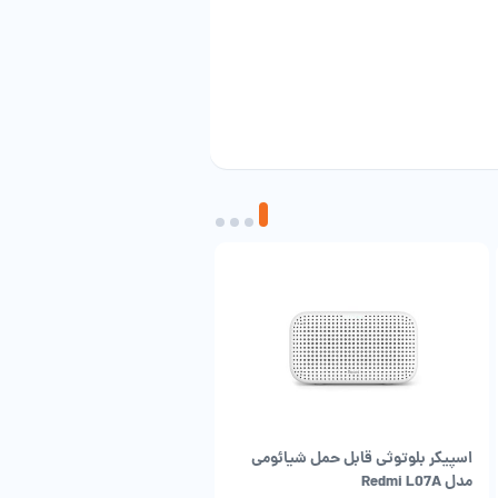
اسپیکر بلوتوثی قابل حمل شیائومی
اسپیکر بلوتوث هوشمند شیائو
مدل Redmi L07A
XMYX07YM