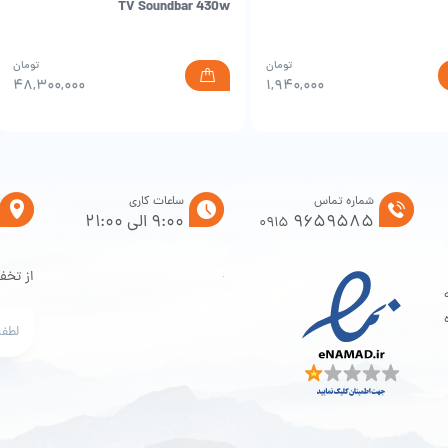
TV Soundbar 430w
تومان
تومان
۴۸,۳۰۰,۰۰۰
۱,۹۴۰,۰۰۰
شماره تماس
ساعات کاری
9659585
9:00 الی 21:00
0915
از تخف