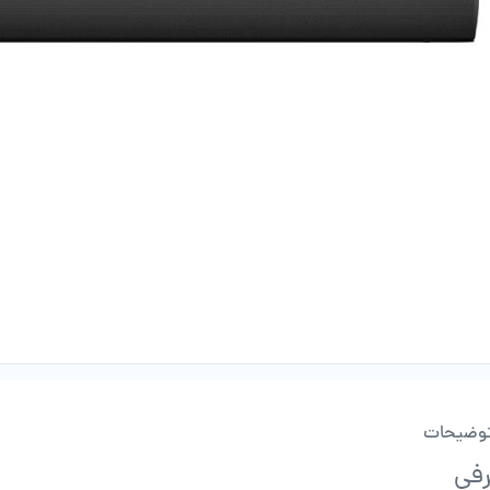
وضیحات
فی