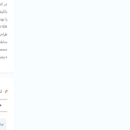
در کن
باکیف
محصول
دیجیتال کواکسیال و
ت
م
برن