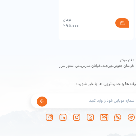
تومان
۰
۲۹۵,۰۰۰
دفتر مرکزی
خراسان جنوبی_بیرجند_خیابان مدرس_می استور سزار
یف ها و جدیدترین ها با خبر شوید: