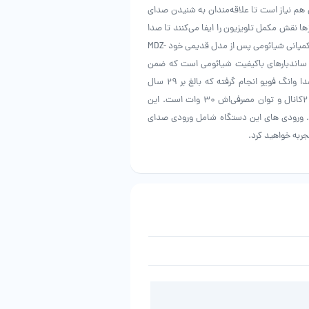
گی هم نیاز است تا علاقه‌مندان به شنیدن صدای
ا نقش مکمل تلویزیون را ایفا می‌کنند تا صدا
را بهتر بشنوید. همچنین امکانات زیادی به شما می‌دهند؛ بدون اینکه فضای زیادی اشغال کنند.کمپانی شیائومی پس از مدل قدیمی خود MDZ-
ز محصولی جدید و ارتقا یافته رو نمایی کرد. ساندبار شیائومی مدل MDZ-34-DA از ساندبارهای باکیفیت شیائومی است که ضمن
طراحی زیبا، صدای مطلوبی را به گوش شما می‌رساند. تیون دستگاه توسط مهندس مشهور صدا وانگ فویو انجام گرفته که بالغ بر 29 سال
سابقه تیون سیستم های صوتی کمپانی های بزرگ را دارد.سیستم صوتی این محصول از نوع 2کانال و توان مصرفی‌اش 30 وات است. این
. ورودی های این دستگاه شامل ورودی صدای