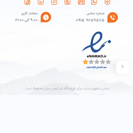
شماره تماس
ساعات کاری
0915
9:00 الی 21:00
9659585
تمامی حقوق سایت برای فروشگاه شیائومی سزار محفوظ است .