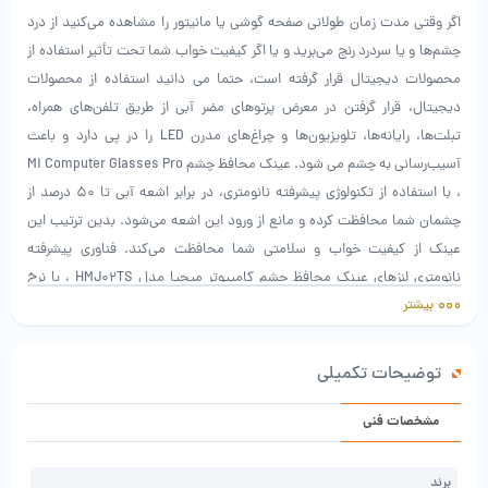
اگر وقتی مدت زمان طولانی صفحه گوشی یا مانیتور را مشاهده می‌کنید از درد
چشم‌ها و یا سردرد رنج می‌برید و یا اگر کیفیت خواب شما تحت تأثیر استفاده از
محصولات دیجیتال قرار گرفته است، حتما می دانید استفاده از محصولات
دیجیتال، قرار گرفتن در معرض پرتوهای مضر آبی از طریق تلفن‌های همراه،
تبلت‌ها، رایانه‌ها، تلویزیون‌ها و چراغ‌های مدرن LED را در پی دارد و باعث
آسیب‌رسانی به چشم می شود. عینک محافظ چشم Mi Computer Glasses Pro
، با استفاده از تکنولوژی پیشرفته نانومتری، در برابر اشعه آبی تا 50 درصد از
چشمان شما محافظت کرده و مانع از ورود این اشعه می‌شود. بدین ترتیب این
عینک از کیفیت خواب و سلامتی شما محافظت می‌کند. فناوری پیشرفته
نانومتری لنزهای عینک محافظ چشم کامپیوتر میجیا مدل HMJ02TS ، با نرخ
بیشتر
مسدود سازی 50٪ از ورود پرتوهای آبی جلوگیری کرده، همچنین عبور ایمن نور
مرئی را تضمین می‌کند. حذف اشعه آبی و UV400 در کاهش خستگی چشم و
بهبود وضوح رنگ موثر است. طراحی ساده و وزن سبک عینک محافظ چشم
توضیحات تکمیلی
کامپیوتر میجیا با دسته‌های بسیار سبک و ارگونومیک، باعث می‌شود هیچ گونه
فشار اضافی روی گوش و بینی شما وجود قرار نگیرد. پد بینی عینک از جنس
مشخصات فنی
Silicone بوده و برای اشکال مختلف صورت مناسب است. جنس فریم عینک
محافظ چشم کامپیوتر شیائومی TR90 بوده و لنز آن PC است. لنز های این عینک
برند