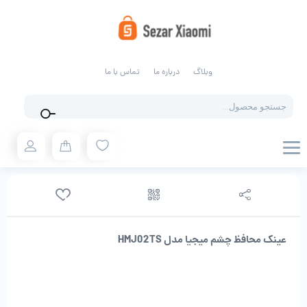
وبلاگ
درباره ما
تماس با ما
Products
search
عینک محافظ چشم میجیا مدل HMJ02TS