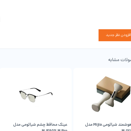
!
اطرات اشعه ماورا بنفش نیز محافظت خواهد کرد. با توجه به این که کاربران این عینک
لک پذیری شیشه ها با نرخ قابل توجهی کاهش یابد.
افزودن نظر جدید
لات مشابه
دمبل هوشمند شیائومی Mijia مدل
عینک محافظ چشم شیائومی مدل
MJFA01LM Pro
MJY