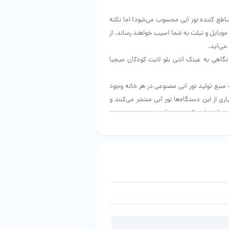
 ساطع کننده نور آبی محسوب می‌شود! اما نکته
 موبایل و تبلت به شما آسیب خواهند رساند. از
می‌آید.
گاهی به عینک آنتی بلو لایت کودکان میجیا
منبع تولید نور آبی مصنوعی در هر خانه وجود
ری از این دستگاه‌ها نور آبی منتشر می‌کنند و
نور آبی یا عینک ضد نور آبی توصیه می شود.
اولین چیزی که در مورد عینک بلو لایت میجیا مشاهده می کنید و هنر شرکت Turok Steinhardt است، طراحی استاندارد آن خواهد بود. تلاش
ذاب استفاده کرده که نظر کودکان را به خود
 با شیشه های آبی و پودری است. این فریم از
، پد بینی نیز وجود دارد که مواد اولیه آن از
TPR تامین می‌شود. جالب اینجاست که بخشی از فریم که به دسته‌ها متصل شدند، بسیار انعطاف پذیر هستند و می توانند 180 درجه خم
کمپانی میچیا مدعی شده که لنزهای عینک Mijia Children’s Anti-Bluelight قدرت انسداد 35٪ نور آبی را دارند. همچنین چشم کودک شما را
 کودکان هستند، لنزها از هر دو طرف به روکش