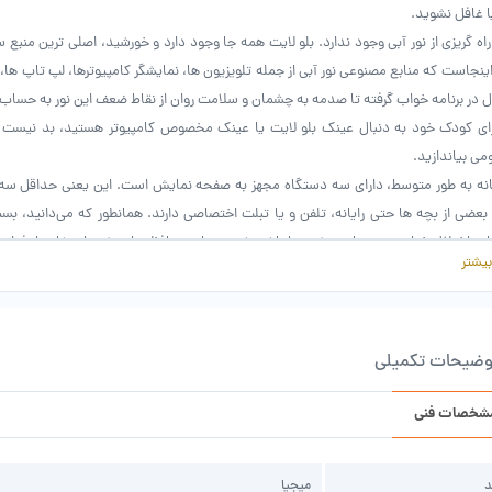
 غافل نشوید.
اه گریزی از نور آبی وجود ندارد. بلو لایت همه جا وجود دارد و خورشید، اصلی ترین منبع
ینجاست که منابع مصنوعی نور آبی از جمله تلویزیون ها، نمایشگر کامپیوترها، لپ تاپ ها،
ل در برنامه خواب گرفته تا صدمه به چشمان و سلامت روان از نقاط ضعف این نور به حساب 
رای کودک خود به دنبال عینک بلو لایت یا عینک مخصوص کامپیوتر هستید، بد نیست ن
می بیاندازید.
نه ​​به طور متوسط، ​​دارای سه دستگاه مجهز به صفحه نمایش است. این یعنی حداقل سه 
 بعضی از بچه ها حتی رایانه، تلفن و یا تبلت اختصاصی دارند. همانطور که می‌دانید، بسیا
اند اختلال خواب و صدمات چشمی را ناشی شوند. برای محافظت از چشم، استفاده از فیلتر 
بیشتر
رکت برای جلب توجه کودکان به ظاهر عینک واقعا ستودنی است. این شرکت از دو رنگ ج
 می‌کند. یکی دارای فریم آبی با شیشه های آبی و نارنجی و دیگری دارای یک فریم صورتی
TR90 ساخته شده که یک ماده ترموپلاستیک با دوام، انعطاف پذیر و سبک وزن است. طبق معمول
وضیحات تکمیلی
شخصات فنی
!
اطرات اشعه ماورا بنفش نیز محافظت خواهد کرد. با توجه به این که کاربران این عینک
د
میجیا