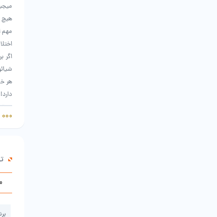
میجیا
هیچ ر
مهم ا
اختلا
اگر ب
شیائو
هر خا
دارد!
می‌تو
این ش
معطوف
ت
م
شوند
از مخ
برن