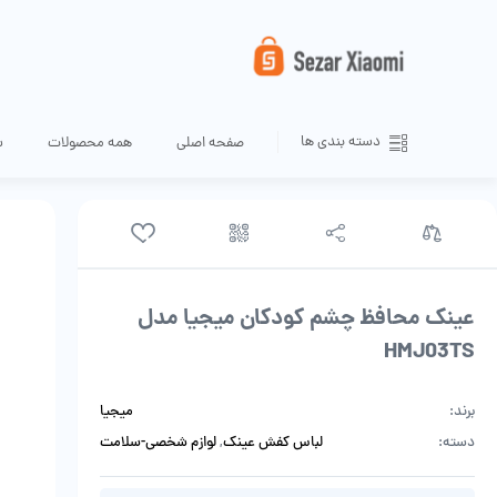
دسته بندی ها
صفحه اصلی
همه محصولات
س
عینک محافظ چشم کودکان میجیا مدل
HMJ03TS
برند:
میجیا
دسته:
لباس کفش عینک
,
لوازم شخصی-سلامت