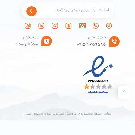
قدرت: 60 وات
ظرفیت: 8 لیتر
بسته شامل:
شماره تماس
ساعات کاری
0915
9:00 الی 21:00
9659585
1 * یخچال
1 * سیم برق خودرو
1 * سیم برق خانگی
1 * دستورالعمل
تمامی حقوق سایت برای فروشگاه شیائومی سزار محفوظ است .