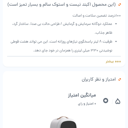
(این محصول اکبند نیست و استوک سالم و بسیار تمیز است)
100درصد تضمین سلامت و اصالت
عملکرد دوگانه سرمایش و گرمایش / طراحی حالت بی صدا. ساختار گرد،
ظاهر جذاب.
ظرفیت 8 لیتر پاسخگوی نیازهای روزانه است. این می تواند هشت قوطی
نوشیدنی 330 میلی لیتری را همزمان در خود جای دهد.
کارشناس قفل همه جانبه تازه، عملکردهای گرمایش و سرمایش، دمای
بیشتر
خنک کننده می تواند به 0 ℃ برسد.
محصولات مراقبت از پوست را در تابستان خنک نگه دارید تا از نرم شدن و
امتیاز و نظر کاربران
آب شدن رژ لب ها جلوگیری کنید، ماسک را الاستیک نگه دارید و تبخیر یا
0
میانگین امتیاز
خراب شدن عطرها را کاهش دهید.
5
/
60 وات قدرت کم، حدود 1 کیلووات ساعت برای 24 ساعت کار، راندمان
0 امتیاز و رای
بالا و صرفه جویی بهتر انرژی برای شما.