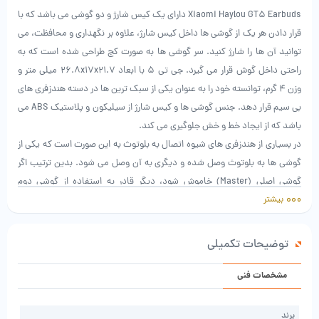
Xiaomi Haylou GT5 Earbuds دارای یک کیس شارژ و دو گوشی می باشد که با
قرار دادن هر یک از گوشی ها داخل کیس شارژ، علاوه بر نگهداری و محافظت، می
توانید آن ها را شارژ کنید. سر گوشی ها به صورت کج طراحی شده است که به
راحتی داخل گوش قرار می گیرد. جی تی 5 با ابعاد 26.8x17x21.7 میلی متر و
وزن 4 گرم، توانسته خود را به عنوان یکی از سبک ترین ها در دسته هندزفری های
بی سیم قرار دهد. جنس گوشی ها و کیس شارژ از سیلیکون و پلاستیک ABS می
باشد که از ایجاد خط و خش جلوگیری می کند.
در بسیاری از هندزفری های شیوه اتصال به بلوتوث به این صورت است که یکی از
گوشی ها به بلوتوث وصل شده و دیگری به آن وصل می شود. بدین ترتیب اگر
گوشی اصلی (Master) خاموش شود، دیگر قادر به استفاده از گوشی دوم
بیشتر
(Slave) نخواهیم بود. در هنوزفری های بلوتوثی جدید، قابلیت مستر اسلیو می
تواند بین گوشی ها جا به جا شود و د واقع ما انتخاب می کنیم که کدام گوشی
Master و کدام گوشی Slave باشد. به چنین هندزفری هایی Master-Slave
توضیحات تکمیلی
switch گفته می شود که کار را برای کاربر بسیار راحت تر می کند. این قابلیت در
کنار تکنولوژی TWS، استفاده از هندزفری به صورت تکی یا دوتایی را فراهم می
مشخصات فنی
سازد.
به کمک استاندارد کدک AAC هندزفری هایلو GT5 قادر است بدون این که افتی
برند