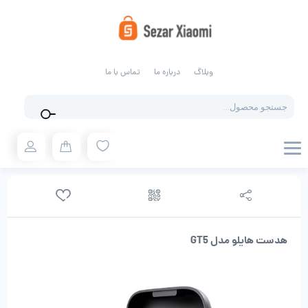
وبلاگ
درباره ما
تماس با ما
Products
search
هدست هایلو مدل GT5