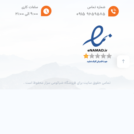
شماره تماس
ساعات کاری
0915
9:00 الی 21:00
9659585
تمامی حقوق سایت برای فروشگاه شیائومی سزار محفوظ است .