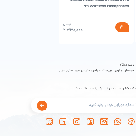
in-Ear Earphones
Pro Wireless Headphones
تومان
۰
۲,۳۳۰,۰۰۰
دفتر مرکزی
خراسان جنوبی_بیرجند_خیابان مدرس_می استور سزار
یف ها و جدیدترین ها با خبر شوید: