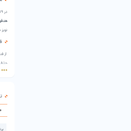
هدفون
در 19 می سال 2020، هدفون (HAYLOU MoriPods ANC) به طور رسمی با قیمت 29.99 دلار عرضه شد.
هدفون riPods ANC
نویز مکالمه DSP و عمر باتری 30 ساعته، به عن
قابلیت
حذف ن
های و
اتص
ت
همچنین دارای
م
هستند
برن