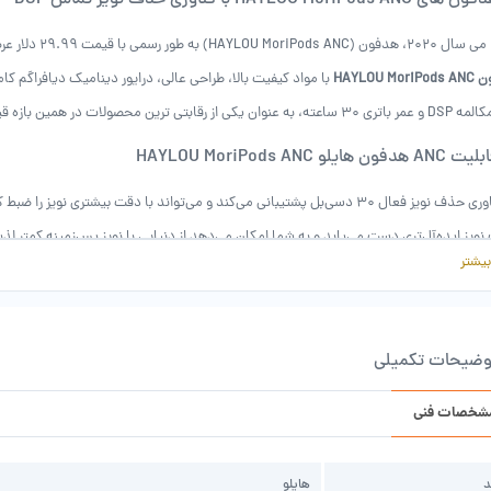
 های HAYLOU MoriPods ANC با فناوری حذف نویز تماس DSP
HAYLOU Mo
وان یکی از رقابتی ترین محصولات در همین بازه قیمتی معرفی شد.
 ANC هدفون هایلو HAYLOU MoriPods ANC
از فناوری حذف نویز فعال 30 دسی‌بل پشتیبانی می‌کند و می‌تواند با دقت بیشتری ن
ویز ایده‌آل‌تری دست می‌یابد و به شما امکان می‌دهد از دنیایی با نویز پس‌زمینه کمتر لذت
بیشتر
با میکروفون های باکیفیت و فناوری حذف نویز تماس DSP، این 
اضح و بدون نویز در محیط های پر سر و صدا مانند رستوران ها، هتل ها، مراکز خرید و متر
الات و باتری haylou moripods ANC
وضیحات تکمیلی
 نسل جدیدی از تراشه بلوتوث 5.2 است که از عمر باتری 30 ساعته و اتصال سریع پشتیبانی می کند.
شخصات فنی
 که برای استفاده روزانه کافی است.
د
هایلو