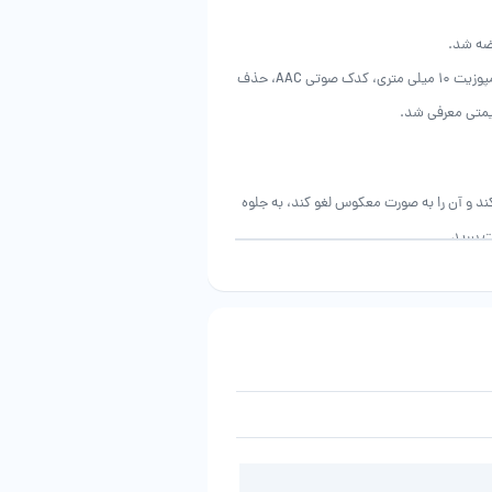
با مواد کیفیت بالا، طراحی عالی، درایور دینامیک دیافراگم کامپوزیت 10 میلی متری، کدک صوتی AAC، حذف
ویز را ضبط کند و آن را به صورت معکوس لغو کند، به جلوه
 ببرید.
هدفون می تواند صدا را با دقت دریافت کنند و صدای پس زمینه را برای تماس
و کاهش دهد.
علاوه بر تجربه استفاده راحت، هدفون ها همچنین دارای کیفیت صدای عالی با درایور دینامیک دیافراگم 10 میلی متری و کدک صوتی AAC