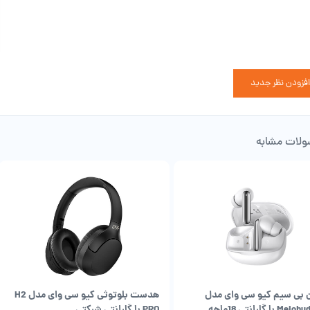
افزودن نظر جدید
لات مشابه
این، برای کاربرانی که می خواهند
هندزفری moripods anc
را امتحان کنند، بسیار مناسب اس
ژگی های اصلی هدفون ANC
درایور دینامیک 10 میلی متری
هایلو موری پادز anc
بلوتوث 5.2 با SBC/AAC
پخش 7.5 تا 9 ساعت هدفون (ANC ON/OFF)
بی سیم کیو سی وای مدل
هدست بلوتوثی کیو سی وای مدل H2
کیس شارژ می تواند 3 بار هدفون ها را به طور کامل شارژ کند
Melobuds N50 با گارانتی 18ماهه
PRO با گارانتی شرکتی