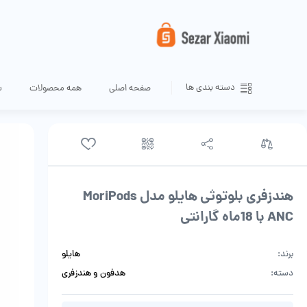
دسته بندی ها
صفحه اصلی
همه محصولات
س
هندزفری بلوتوثی هایلو مدل MoriPods
ANC با 18ماه گارانتی
برند:
هایلو
دسته:
هدفون و هندزفری