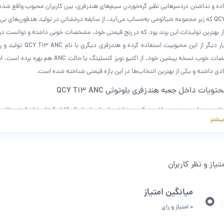
ده و نداشتن دردسرهایی نظیر گره‌خوردن سیم‌های هندزفری، بین کاربران محبوب واقع ش
ز بهترین تولیدات این برند بود که در رنج قیمتی خود، مشخصات خوبی داشته و توانست در
وای بار دیگر از این محب
مشخصات خوب نسخه پیشین خود، از اکتیو نوی
دی داشته و یکی از بهترین انتخاب‌ها در این بازه قیمتی شناخته شده است.
تویات داخل جعبه هندزفری بلوتوثی QCY T13 ANC
خل جعبه این هدست علاوه بر کیس شارژر و ایربادها، با یک کابل کوتاه شارژ از نوع ت
بیشتر
(بالشتک) سیلیکونی در سه سایز (S_M_L) به همراه محصول عرضه شده است تا 
خل جعبه یک دفترچه راهنما نیز قرار داده شده است. این دفترچه شامل اطلاعاتی درباره خود
تیاز و نظر کاربران
شخصات ظاهری هدفون‌های کیو‌سی‌وای ANC
دو ایرباد از جنس پلاستیک ABS (اکریلونیتریل بوتادین استایرن) تهیه شده و جل
0
میانگین امتیاز
/
را خیلی به خود جذب نمی‌کنند. استفاده از متریا
0 امتیاز و رای