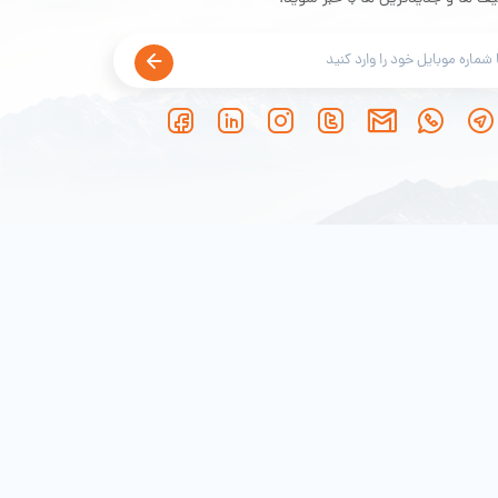
ستی دارد.
Master- پشتیبانی می‌کند. به این معنی که قابلیت اتصال هم به صورت دو گوش و هم
فاده کرد. یعنی یک هدفون در کیس شارژر باقی
رای یکی از هدفون‌ها انجام دهید.
 است؛ به همین سبب خیلی سریع با گوشی موبایل جفت شده و این ارتباط تا
ره‌مندی این هدفون از بلوتوث نسخه 5.3 مزایایی را سبب شده است؛ از جمله مصرف باتری و تاخیر زمانی
ش یافته است. این هدفون هم با سیستم عامل
اندروید و هم با iOS سازگار بوده و به خوبی می‌تواند با آن‌ها ست شود؛ فقط کافی است که گوشی اندروید 6 به بالا و یا iOS 12 به بالا داشته
T
نمی‌توان میزان صدا را افزایش یا کاهش داد؛
یکی از ایربادها را 2 بار لمس کنید. اگر می‌خواهید به موسیقی بعدی بروید، باید پنل لمسی
 هدست گوش چپ را سه بار متوالی و سریع لمس کنید.
برای فعال‌کردن Low Delay Mode نیز لازم است هدفون گوش چپ را لمس کرده و به مدت 1.5 ثانیه نگه دارید. همچنین لمس و نگه داشتن
1.5 ثانیه‌ای ایرباد راست منجر به فعال‌سازی و خاموش کردن حالت ANC و جابه‌جایی بین سه حالت ANC، حالت استاندارد و حالت