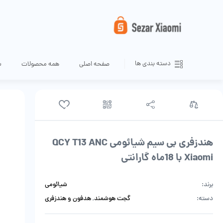
دسته بندی ها
صفحه اصلی
همه محصولات
س
هندزفری بی سیم شیائومی QCY T13 ANC
Xiaomi با 18ماه گارانتی
برند:
شیائومی
دسته:
گجت هوشمند
,
هدفون و هندزفری