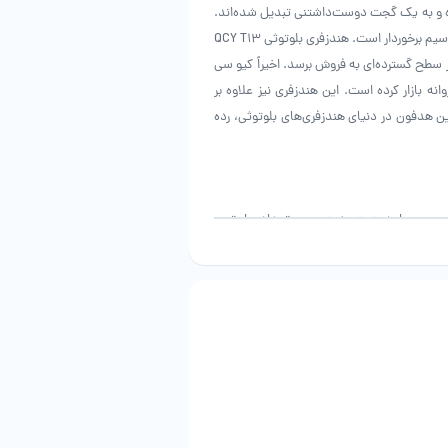
ده و به یک گجت دوست‌داشتنی تبدیل شده‌اند.
برند QCY که زیر مجموعه شیائومی به‌حساب می‌آید، از سابقه درخشانی در تولید هدفون‌های بی‌سیم برخوردار است. هندزفری بلوتوثی QCY T13
 سطح گسترده‌ای به فروش برسد. اخیراً کیو سی
وبیت استفاده کرده و هندزفری دیگری با نام QCY T13 ANC تولید و روانه بازار کرده است. این هندزفری نیز علاوه بر
ز کنسلینگ یا حالت ANC هم بهره برده است. این هدفون در دنیای هندزفری‌های بلوتوثی، رده
ایپ سی مواجه هستیم؛ همچنین تعدادی ایرتیپ
کاربر متناسب با اندازه مجرای گوش خود از آن‌ها استفاده کند.
 هدفون‌ها و نحوه راه‌اندازی و استفاده از آن
وه‌ای مات دارند؛ به همین سبب این هدفون‌ها لکه اثر انگشت
ل پلاستیک ABS، سبب شده است که این هدفون‌ها تا حدودی در برابر صدمات و ضربات
احتمالی نظیر به زمین افتادن مقاوم بوده و خیلی سریع آسیب نبینند. ایربادهای هندزفری بلوتوثی QCY T13 ANC بسیار سبک بوده و خیلی