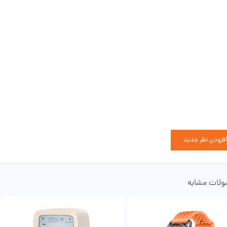
در گوش جای می‌گیرند. به‌این‌ترتیب حین قرارگیری در گوش موجب اذیت یا خستگی کاربر
کند. قسمت سریِ این بادزها تا حدودی زاویه‌دار طراحی شده است؛ بنابراین به‌خوبی در
دفون‌ها به ارگونومی درون‌گوشی تهیه شده و به دلیل این سبک طراحی و مجهز شدن به
ند؛ به‌این‌ترتیب حتی در جریان ورزش‌های پر حرکت نظیر دومیدانی، از گوش خارج نمی‌شوند
حصول تعدادی سری سیلیکونی در سه سایز مختلف عرضه شده است. این سری‌ها به کاربر ای
 گوش خود، یکی از سری‌های سیلیکونی را انتخاب کرده و از آن بهره ببرد. قسمت بالایی
ست. در ادامه به بررسی جزئی‌تر عملکرد این پنل لمسی خواهیم پرداخت. لازم به ذکر است ک
 ساقه هدفون و در میانه آن قرار گرفته‌اند.
تاندارد ضدآب ایرفون‌های کیو سی وای تی 13 ای‌ان‌سی
هندزفری بی‌سیم QCY T13 ANC به گواهی ضدآب IPX5 مجهز شده ا
افزودن نظر جدید
‌رو می‌توان هنگام بارش باران هم از این هندزفری بلوتوثی استفاده کرد. مقاوم‌بودن در ب
 برای ورزش‌کردن تبدیل کرده است. ناگفته نماند که این گواهی ضدآب فقط مخصوص ایرب
همچنین در نظر داشته باشید که این هدفون‌ها صرفاً در برابر پاشش آب مقاوم بوده و منا
لات مشابه
خصات ظاهری کیس شارژر هندزفری بلوتوثی QCY T13 ANC
کیس شارژر این هدفون بی‌سیم، از متریال پلاستیک ABS و
برخلاف داک شارژ QCY T13 خیلی روی آن نمایان نمی‌شود. این کیس شارژر به شکل