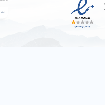
برقرار شده و ایرفون‌ها آماده‌به‌کار می‌شوند. البته این مسیر برای بار اول نیاز به تنظیمات د
هندزفری بلوتوثی کیو سی وای T13 ANC از سوئیچ Slave
رت تک گوش را دارد. به عبارت ساده‌تر می‌توان در حالت مونو هم از این هدفون‌ها است
 و کاربر از هدفون دیگر استفاده کند. برای جفت شدن آن با گوشی لازم است همین روند را ب
هندزفری بلوتوثی QCY T13 ANC از نسخه بلوتوث 5.3 بهره برده
برد تقریبی 10 متری حفظ می‌شود. به
شده است. همچنین این هندزفری برد بیشتری را شامل شده و ثبات بلوتوث در آن افزای
وه کنترل عملکردها از طریق پنل لمسی در هندزفری بلوتوثی کیو سی وای 13 ANC
ن هندزفری بلوتوثی، از طریق پنل لمسی که در قسمت بالایی ساقه هدفون تعبیه شده است، 
ملکردهای متعددی وجود دارد که قابل‌انجام است. برای مثال:
برای پخش یا توقف موسیقی، کافی است پنل لمسی 
ایرباد راست را 3 بار متوالی لمس کنید. به‌منظور فعال‌کردن دستیار صوتی، کافی است