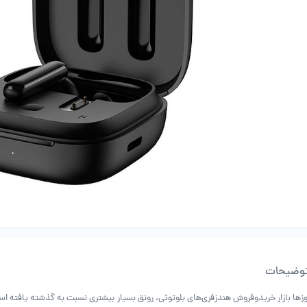
وضیحات
وزها بازار خریدوفروش هندزفری‌های بلوتوثی، رونق بسیار بیشتری نسبت به گذشته یافته 