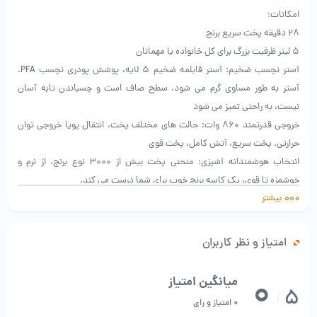
امکانات:
28 دقیقه پخت سریع برنج
5 لیتر ظرفیت بزرگ برای کل خانواده یا مهمانان
آستر نچسب ضخیم: آستر قابلمه ضخیم 5 لایه، پوشش پودری نچسب PFA.
آستر به طور مساوی گرم می شود، سطح صاف است و چسباندن تابه آسان
نیست، به راحتی تمیز می شود
خروجی قدرتمند 860 وات: حالت های مختلف پخت، انتقال پویا خروجی توان
حرارتی. پخت سریع، آتش کامل، پخت قوی
انتخاب هوشمندانه آشپزی: منحنی پخت بیش از 3000 نوع برنج، از نرم و
خوشمزه تا قوی، یک کاسه برنج خوب برای شما درست می کند.
بیشتر
کنترل برنامه: پخت و پز هوشمند 24 ساعته، زمان پخت را می توان توسط پنل
عملیات پلوپز یا برنامه تنظیم کرد.
مشخصات
امتیاز و نظر کاربران
برند: شیائومی
نام: پلوپز برقی سریع پخت هوشمند Mijia 5L
0
میانگین امتیاز
5
مدل: MFB06M
/
0 امتیاز و رای
حجم نامی: 5 لیتر