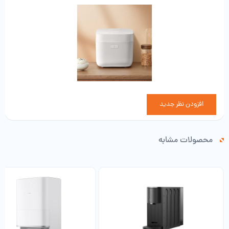
توان نامی: 860 وات
ولتاژ نامی: 220V~
فرکانس نامی: 50 هرتز
روش گرمایش: گرمایش الکتریکی
مواد داخلی قابلمه: آلیاژ آلومینیوم
درجه بهره وری انرژی: سطح 2
اتصال بی سیم: Wi-Fi IEEE 802.11 b/g/n 2.4GHz
ابعاد و وزن
افزودن نظر جدید
وزن محصول: 5000 کیلوگرم
وزن بسته بندی: 8000 کیلوگرم
محصولات مشابه
اندازه محصول (L x W x H): 27.00 x 33.00 x 25.30 سانتی متر
اندازه بسته (L x W x H): 32.00 x 34.00 x 40.00 سانتی متر
محتویات بسته
1 عدد پلوپز هوشمند 5 لیتری فست کوک
1 عدد قاشق برنج
1 عدد قاشق فرنی
1 عدد پیمانه اندازه گیری