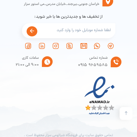
خراسان جنوبی_بیرجند_خیابان مدرس_می استور سزار
از تخفیف ها و جدیدترین ها با خبر شوید:
شماره تماس
ساعات کاری
0915
9:00 الی 21:00
9659585
تمامی حقوق سایت برای فروشگاه شیائومی سزار محفوظ است .