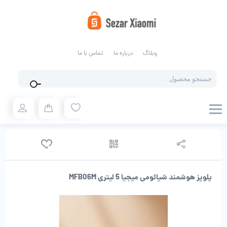
وبلاگ
درباره ما
تماس با ما
Products
search
پلوپز هوشمند شیائومی میجیا 5 لیتری MFB06M