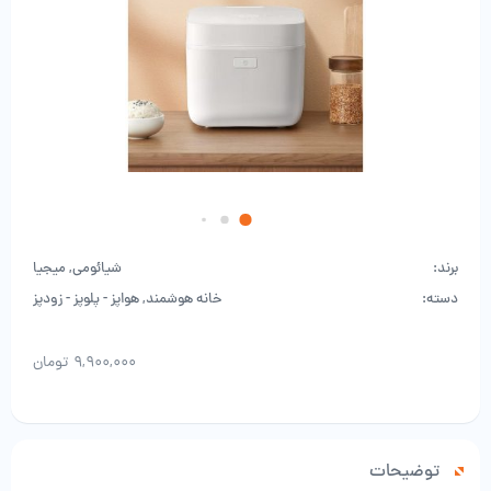
برند:
شیائومی
,
میجیا
دسته:
خانه هوشمند
,
هواپز - پلوپز - زودپز
۹,۹۰۰,۰۰۰
تومان
توضیحات