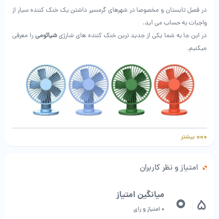
در فصل تابستان و مخصوصا در شهرهای گرمسیر داشتن یک خنک کننده سیار از
واجبات به حساب می آید.
در این جا به شما یکی از جدید ترین خنک کننده های شارژی
شیائومی
را معرفی
میکنیم.
بیشتر
3 سرعت کارکرد
از میان 3 سرعت فن، به راحتی می توانید یکی را که برای یک موقعیت خاص
امتیاز و نظر کاربران
مناسب است انتخاب کنید. با فشار کوتاه دکمه اولین سرعت نرم، فشار دوم نسیم
طبیعی و فشار سوم فن را با قدرت کامل فعال می کند.
0
میانگین امتیاز
5
پایه مخفی خلاقانه و کاربردی
/
0 امتیاز و رای
یک پایه مخفی در پایه فن VH اجازه می دهد تا آن را به لبه میز ثابت کنید یا به