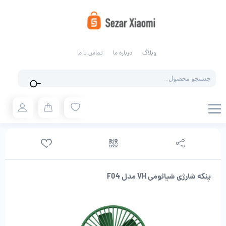
وبلاگ
درباره ما
تماس با ما
Products
search
پنکه شارژی شیائومی VH مدل F04