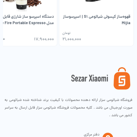
قهوه‌ساز کپسولی شیائومی S1 | اسپرسوساز
دستگاه اسپرسو ساز شارژی قابل 
Mijia
مدل ue Fire Portable Espresso
Maker BF 2-26
تومان
۰۰۰
۱۷,۹۰۰,۰۰۰
۲۱,۰۰۰,۰۰۰
دو نوع تغذیه
نیازی به نگرانی در مورد پریز برق و سیم داخلی نیست.
فروشگاه شیائومی سزار ارائه دهنده محصولات با کیفیت برند شناخته شده شیائومی به
باتری داخلی 2000 میلی آمپر ساعتی فن VH را تا 5 ساعت کار می کند.
صورت اورجینال می باشد . کلیه محصولات فروشگاه شیائومی سزار قابل ارسال به سراسر
علاوه بر این، منبع تغذیه USB به شما امکان می دهد آن را به رایانه، لپ تاپ،
کشور می باشد .
شارژر یا پاور بانک خود متصل کنید.
دفتر مرکزی