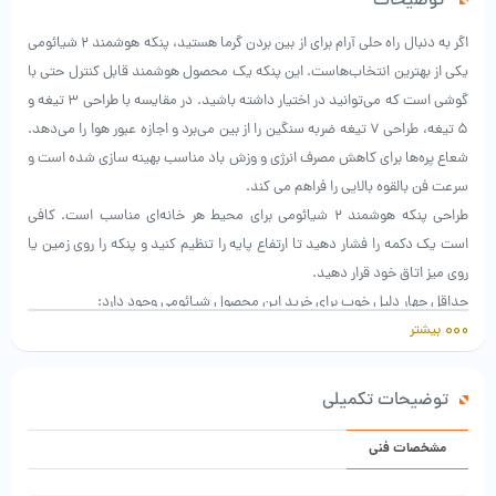
توضیحات
اگر به دنبال راه حلی آرام برای از بین بردن گرما هستید، پنکه هوشمند 2 شیائومی
یکی از بهترین انتخاب‌هاست. این پنکه یک محصول هوشمند قابل کنترل حتی با
گوشی است که می‌توانید در اختیار داشته باشید. در مقایسه با طراحی 3 تیغه و
5 تیغه، طراحی 7 تیغه ضربه سنگین را از بین می‌برد و اجازه عبور هوا را می‌دهد.
شعاع پره‌ها برای کاهش مصرف انرژی و وزش باد مناسب بهینه سازی شده است و
سرعت فن بالقوه بالایی را فراهم می کند.
طراحی پنکه هوشمند 2 شیائومی برای محیط هر خانه‌ای مناسب است. کافی
است یک دکمه را فشار دهید تا ارتفاع پایه را تنظیم کنید و پنکه را روی زمین یا
روی میز اتاق خود قرار دهید.
حداقل چهار دلیل خوب برای خرید این محصول شیائومی وجود دارد:
بیشتر
اول، به لطف پره‌های دو لایه فن که به طور همزمان می چرخند، جریان هوا برای
خنک سازی افزایش می‌یابد و آن را قدرتمندتر می‌کند. بنابراین، تیغه‌های دوتایی
با دسترسی وسیع‌تر، نسیم سه بعدی نرم‌تری را نیز ارائه می‌دهند. این یک اصل
توضیحات تکمیلی
ساده اما موثر در هنگام توزیع و در عین حال افزایش منطقه عملکرد موثر در پنکه
هوشمند 2 شیائومی است.
مشخصات فنی
ویژگی بعدی امکان تنظیم دقیق سرعت فن است. از طریق دکمه‌های فیزیکی