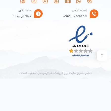
شماره تماس
ساعات کاری
0915
9:00 الی 21:00
9659585
تمامی حقوق سایت برای فروشگاه شیائومی سزار محفوظ است .