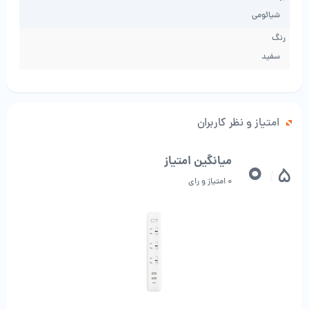
چندراهی برق شیائومی مدل XMCXB05QM
شیائومی
20W TYPE-C
رنگ
پد ضد لغزش نیز در زیر آن وجود دارد تا نلغزد و به راحتی
سفید
قابلیت استفاده داشته باشد و نظم خانه را نیز حفظ کند.
موقعیت پیچ های اتصال آن نیز در پایین نوار برق برای
پایداری قوی تر قرار دارد. ارتقاء امنیتی با توجه به الزامات GB
امتیاز و نظر کاربران
/ T 2099.7 2015، از سیم برق 1.0 میلی متر مربع استفاده
0
میانگین امتیاز
می کند و گواهینامه CCC را گذرانده است که ایمن را تضمین
5
/
می کند.
0 امتیاز و رای