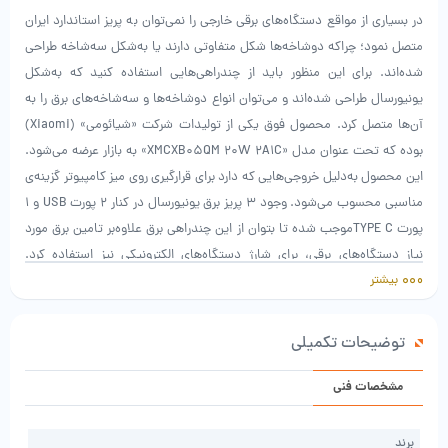
در بسیاری از مواقع دستگاه‌های برقی خارجی را نمی‌توان به پریز استاندارد ایران
متصل نمود؛ چراکه دوشاخه‌ها شکل متفاوتی دارند یا به‌شکل سه‌شاخه طراحی
شده‌اند. برای این منظور باید از چندراهی‌هایی استفاده کنید که به‌شکل
یونیورسال طراحی شده‌اند و می‌توان انواع دوشاخه‌ها و سه‌شاخه‌های برق را به
آن‌ها متصل کرد. محصول فوق یکی از تولیدات شرکت «شیائومی» (Xiaomi)
بوده که تحت عنوان مدل «XMCXB05QM 20W 2A1C» به بازار عرضه می‌شود.
این محصول به‌دلیل خروجی‌هایی که دارد برای قرارگیری روی میز کامپیوتر گزینه‌ی
مناسبی محسوب می‌شود. وجود 3 پریز برق یونیورسال در کنار 2 پورت USB و 1
پورت TYPE Cموجب شده تا بتوان از این چندراهی برق علاوه‌بر تامین برق مورد
نیاز دستگاه‌های برقی، برای شارژ دستگاه‌های الکترونیکی نیز استفاده کرد.
بیشتر
پورت‌های USB ولتاژ و آمپراژی به‌ترتیب برابر 5 ولت و 3.1 آمپر دارند. در تولید
این محصول از مواد باکیفیت استفاده شده است، از این‌رو طول عمر بالایی
داشته و قادر است توانی 2500 واتی را پشتیبانی کند. کابل به‌کار رفته در این
توضیحات تکمیلی
چندراهی برق طولی 1.8 متری داشته و داخل آن از سه رشته سیم با سایز 1
میلی‌متر استفاده شده است. با وجود این محصول می‌توانید انواع دوشاخه‌ها و
مشخصات فنی
سه‌شاخه‌ها را بدون نیاز به مبدل، به پریز برق متصل کنید.
برند