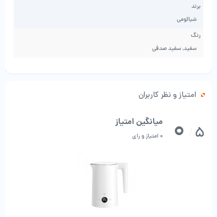
میان طیف گسترده اى از محصولات ، شرکت شیائومی کتری MJHWSH03YM را با
برند
طراحی مینیمالیستی وارد بازار کرده است. بدنه این کترى از پلاستیک PP مات با
شیائومی
مقاومت بالا، ساخته شده است. قسمت بالاى این کترى ، شامل یک درب بازشو
رنگ
بزرگ است که اتوماتیک بدون برگشت برای جلوگیری از پاشیدن و جوشاندن
سفید, سفید صدفی
قطرات آب انباشته شده روی درب بالایی؛ و مرحله دوم باز شدن درب به وسیله
یک کلید با یک دست که سریع و کم هزینه است. در دو مرحله با زاویه زیاد باز
میشود که به راحتی تمیز می شود.درب این کتری در مرحله اول تا 30 درجه و
مرحله دوم تا 70 درجه قابل باز شدن می باشد که برای آب کردن کتری راحت تر
امتیاز و نظر کاربران
است.
نمایشگر الکترونیکی
0
میانگین امتیاز
5
یک صفحه نمایش الکترونیکی در بدنه چای ساز ترموستاتیک شیائومی تعبیه
/
0 امتیاز و رای
شده است و طراحی مینیمالیستی را مختل نمی کند و دمای آب را به طور دقیق
نمایش می دهد.
4 سطح دما
شما می‌توانید دمای آب مورد نظر خود را با استفاده از کنترل های الکترونیکی
بصری با 4 تنظیم – 45 درجه سانتی گراد / 60 درجه سانتی گراد / 70 درجه
سانتی گراد / 85 درجه سانتی گراد – انتخاب کنید و از نوشیدنی های گرم خود