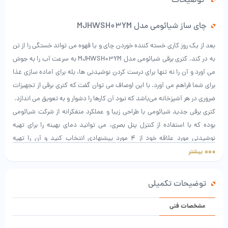
توضیحات
چای ساز شیائومی مدل MJHWSH03YM
بعد از یک روز کاری خسته کننده خوردن چای و یا قهوه می تواند خستگی را از تن
به در کند. کتری برقی شیائومی مدل MJHWSH03YM به سرعت آب را به جوش
می آورد و آن را نه تنها برای درست کردن نوشیدنی ها، بله برای آماده سازی غذا
برای شما فراهم می آورد. با این اوصاف می توان گفت که کتری برقی از تجهیزات
ضروری در هر آشپزخانه می‌باشد که نبود آن کارها را دشوار و به تعویق می اندازد.
کتری برقی جدید شیائومی با طراحی زیبا و عملکرد متفکرانه از شرکت شیائومی
بوده که با استفاده از کنترل پنل بصری، می توانید دمای بهینه را برای تهیه
نوشیدنی مورد علاقه خود از 4 مورد پیشنهادی انتخاب کنید و آن را تهیه
فرمایید.
بیشتر
ویژگی های ظاهری
مدتی است که شیائومی موقعیت و جایگاه مناسبی در زمینه تولید محصولات
توضیحات تکمیلی
دیجیتال و هوشمند در صنعت امروزی برای خود کسب کرده است. محصولاتی با
پیشرفته ترین فناوری ها که همه در راستای رضایت مشتری با قیمتی مناسب
مشخصات فنی
عرضه می‌شوند که هر کدام مطابق با نیاز و سلیقه شما کاربران عزیز می باشد.در