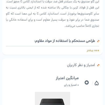
این گاو صندوق به یک سیلندر قفل ضد سرقت با استاندارد کلاس C مجهز است.
این قفل از فولاد کربن با چگالی بالا ساخته شده که از ایمنی بالاتری نسبت به
سایر گاوصندوق‌ها برخوردار است. استاندارد کلاس C به این معنا است که گاو
صندوق شما در برابر نفوذ و سرقت بسیار مقاوم است و برای استفاده خانگی یا
تجاری کاملاً مناسب می‌باشد.
طراحی مستحکم با استفاده از مواد مقاوم
:
بدنه گاو صندوق از ورق فولادی سه‌گانه ساخته شده که باعث می‌شود این
بیشتر
دستگاه در برابر ضربه، فشار و آسیب‌های فیزیکی بسیار مقاوم باشد. درب گاو
صندوق نیز از فولاد با مقاومت بالا و پردازش CNC دقیق ساخته شده است که
امتیاز و نظر کاربران
امنیت بیشتری را در برابر هر گونه تلاش برای باز کردن غیرمجاز فراهم می‌آورد.
0
میانگین امتیاز
5
/
0 امتیاز و رای