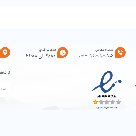
شماره تماس
ساعات کاری
9659585
9:00 الی 21:00
0915
از تخف