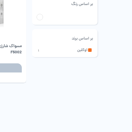
بر اساس رنگ
سفید
بر اساس برند
اوکلین
1
F5002