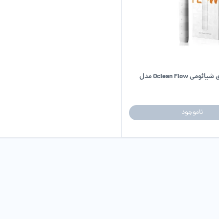
مسواک شارژی شیائومی Oclean Flow مدل
ناموجود