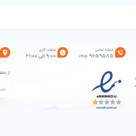
شماره تماس
ساعات کاری
9659585
9:00 الی 21:00
0915
از تخف