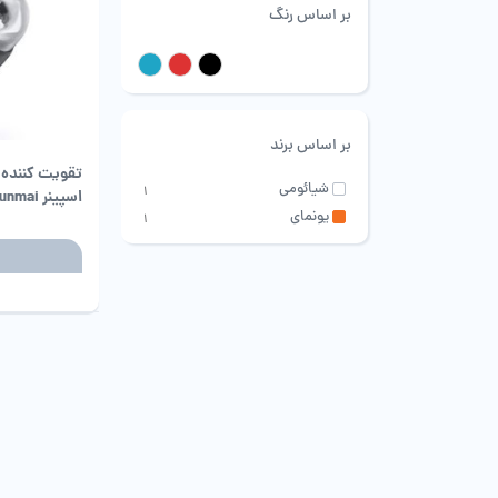
بر اساس رنگ
مشکی
قرمز
آبی
بر اساس برند
تقویت کننده 
شیائومی
1
اسپینر Yunmai شیائومی
یونمای
1