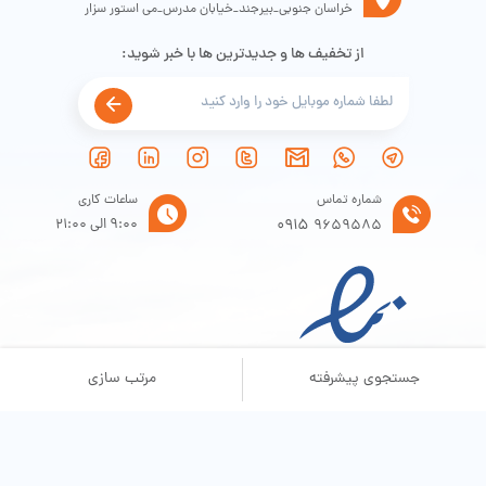
خراسان جنوبی_بیرجند_خیابان مدرس_می استور سزار
از تخفیف ها و جدیدترین ها با خبر شوید:
شماره تماس
ساعات کاری
0915
9:00 الی 21:00
9659585
جستجوی پیشرفته
مرتب سازی
تمامی حقوق سایت برای فروشگاه شیائومی سزار محفوظ است .