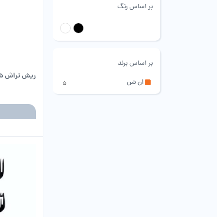
بر اساس رنگ
مشکی
سفید
بر اساس برند
ریش تراش شیائومی man 5S
ان شن
5